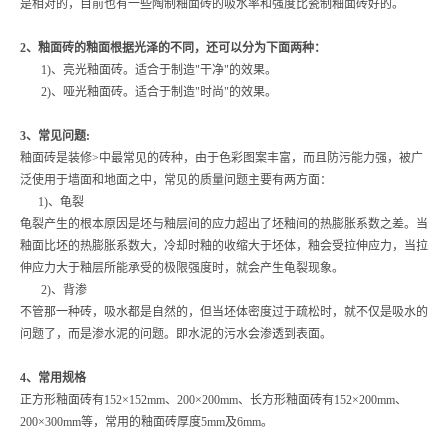
是相对的，目前也有一些陶制釉面砖的吸水率和强度比瓷制釉面砖好的。
2、釉面砖的釉面根据光泽的不同，还可以分为下面两种：
1)、亮光釉面砖。适合于制造"干净"的效果。
2)、哑光釉面砖。适合于制造"时尚"的效果。
3、常见问题:
釉面砖是装修>中最常见的砖种，由于色彩图案丰富，而且防污能力强，被广
泛使用于墙面和地面之中，常见的质量问题主要有两方面：
1)、龟裂
龟裂产生的根本原因是坯与釉层间的应力超出了坯釉间的热膨胀系数之差。当
釉面比坯的热膨胀系数大，冷却时釉的收缩大于坯体，釉会受拉伸应力，当拉
伸应力大于釉层所能承受的极限强度时，就会产生龟裂现象。
2)、背渗
不管那一种砖，吸水都是自然的，但当坯体密度过于疏松时，就不仅是吸水的
问题了，而是渗水泥的问题。即水泥的污水会渗透到表面。
4、常用规格
正方形釉面砖有152×152mm、200×200mm、长方形釉面砖有152×200mm、
200×300mm等，常用的釉面砖厚度5mm及6mm。