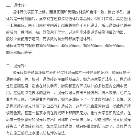
二、通体砖>
通体砖的表面不上釉，而且正面和反面的材质和色泽一致，因此得名。通
体砖是一种耐磨砖，虽然现在还有渗花通体砖等品种，但相对来说，其花色比
不上釉面砖。由于目前的室内设计越来越倾向于素色设计，所以通体砖也越来
越成为一种时尚，被广泛使用于厅堂、过道和室外走道等装修项目的地面，一
般较少会使用于墙面，而多数的防滑砖都属于通体砖。
通体砖常有的规格有300x300mm、400x400mm、500x500mm、600x600mm、
800x800mm等等。
三、抛光砖>
抛光砖就是通体坯体的表面经过打磨而成的一种光亮的砖种。抛光砖属于
通体砖的一种。相对于通体砖的平面粗糙而言，抛光砖就要光洁多了。抛光砖
性质坚硬耐磨，适合在除洗手间、厨房和室内环境以外的多数室内空间中使
用。在运用渗花技术的基础上，抛光砖可以做出各种仿石、仿木效果。也许是
业内的大意，也许是业内的故意，抛光砖却留下了一个致命的缺点：易脏。这
是抛光砖在抛光时留下的凹凸气孔造成的，这些气孔会藏污纳垢，以致抛光砖
谈污色变，甚至一些茶水倒在抛光砖上都回天无力。也许大家意识到这点，在
后来一些质量好的抛光砖在出厂时都加了一层防污层，但这层防污层又使抛光
砖失去了通体砖的效果。如果要继续通体，就只好继续刷防污层了。装修界也
有在施工前打上水蜡以防粘污的做法。