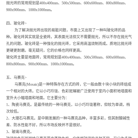
抛光砖的常用规划是400x400mm、500x500mm、600x600mm、800x800mm、
900x900mm、1000x1000mm。
四、玻化砖>
为了解决抛光砖出现的易脏问题，市面上又出现了一种叫玻化砖的品
种。玻化砖其实就是全瓷砖。其表面光洁但又不需要抛光，所以不存在抛光气
孔的问题。玻化砖是一种强化的抛光砖，它采用高温烧制而成。质地比抛光砖
更硬更耐磨。毫无疑问，它的价格也同样更高。
玻化砖主要是地面砖，常用规划是400x400mm、500x500mm、600x600mm、
800x800mm、900x900mm、1000x1000mm。
五、马赛克>
马赛克(Mosaic)是一种特殊存在方式的砖，它一般由数十块小块的砖组成
一个相对的大砖。它以小巧玲珑、色彩斑斓被广泛使用于室内小面积地墙面和
室外大小幅墙面和地面。它主要分为：
1、陶瓷马赛克。是最传统的一种马赛克，以小巧玲珑著称，但较为单调，档
次较低。
2、大理石马赛克。是中期发展的一种马赛克品种，丰富多彩，但其耐酸碱性
差、防水性能不好，所以市场反映并不是很好。
3、玻璃马赛克。