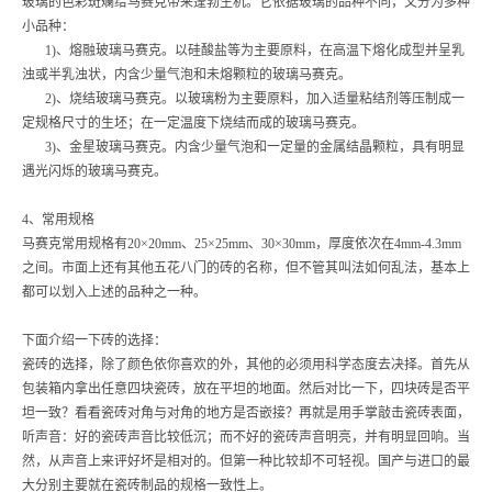
玻璃的色彩斑斓给马赛克带来蓬勃生机。它依据玻璃的品种不同，又分为多种
小品种：
1)、熔融玻璃马赛克。以硅酸盐等为主要原料，在高温下熔化成型并呈乳
浊或半乳浊状，内含少量气泡和未熔颗粒的玻璃马赛克。
2)、烧结玻璃马赛克。以玻璃粉为主要原料，加入适量粘结剂等压制成一
定规格尺寸的生坯；在一定温度下烧结而成的玻璃马赛克。
3)、金星玻璃马赛克。内含少量气泡和一定量的金属结晶颗粒，具有明显
遇光闪烁的玻璃马赛克。
4、常用规格
马赛克常用规格有20×20mm、25×25mm、30×30mm，厚度依次在4mm-4.3mm
之间。市面上还有其他五花八门的砖的名称，但不管其叫法如何乱法，基本上
都可以划入上述的品种之一种。
下面介绍一下砖的选择：
瓷砖的选择，除了颜色依你喜欢的外，其他的必须用科学态度去决择。首先从
包装箱内拿出任意四块瓷砖，放在平坦的地面。然后对比一下，四块砖是否平
坦一致？看看瓷砖对角与对角的地方是否嵌接？再就是用手掌敲击瓷砖表面，
听声音：好的瓷砖声音比较低沉；而不好的瓷砖声音明亮，并有明显回响。当
然，从声音上来评好坏是相对的。但第一种比较却不可轻视。国产与进口的最
大分别主要就在瓷砖制品的规格一致性上。